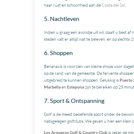
naar rust en schoonheid aan de
Costa del Sol
.
5. Nachtleven
Indien u graag een avondje uit wil, daalt u best af 
steden valt er altijd wat te beleven, en op slechts 
6. Shoppen
Benanavís is voorzien van kleine shops voor dage
op de rand van de gemeente. De fervente shoppers
uitgebreid te kunnen shoppen. Gelukkig is
Puerto
Marbella
en
Estepona
zijn te bereiken op 25 minut
7. Sport & Ontspanning
Golf is de meest beoefende sport onder de bewoner
nabijgelegen golfclubs. We geven u hier een klein o
Los Arqueros Golf & Country Club
is zeker de m