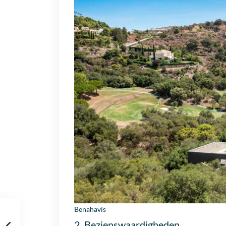
Benahavís
2. Bezienswaardigheden