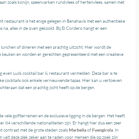
 aan zoals konijn, speenvarken rundvlees of hertenvlees, samen met
Dit restaurant is het enige gelegen in Benahavís met een authentieke
s na, alles in de oven gekookt. Bij El Cordero hangt er een
jl lunchen of dineren met een prachtig uitzicht. Hier wordt de
 keuken en worden er gerechten gepresenteerd met een creatieve
 even Luck cocktail bar & restaurant vermelden. Deze bar is te
jke cocktails ook enkele vernieuwende tapas. Hier kan u vertoeven
 achteraan dat een prachtig zicht heeft op de bergen.
e vele golfterreinen en de exclusieve ligging in de bergen. Het heeft
 84 verschillende nationaliteiten zijn. Er hangt hier dus een zeer
oot contrast met de grote steden zoals
Marbella
of
Fuengirola
. In
m valt deze plek zeker aan te raden voor mensen die op zoek zijn