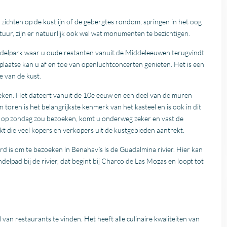
e zichten op de kustlijn of de gebergtes rondom, springen in het oog
uur, zijn er natuurlijk ook wel wat monumenten te bezichtigen.
delpark waar u oude restanten vanuit de Middeleeuwen terugvindt.
plaatse kan u af en toe van openluchtconcerten genieten. Het is een
 van de kust.
ken. Het dateert vanuit de 10e eeuw en een deel van de muren
 toren is het belangrijkste kenmerk van het kasteel en is ook in dit
l op zondag zou bezoeken, komt u onderweg zeker en vast de
kt die veel kopers en verkopers uit de kustgebieden aantrekt.
d is om te bezoeken in Benahavís is de Guadalmina rivier. Hier kan
elpad bij de rivier, dat begint bij Charco de Las Mozas en loopt tot
l van restaurants te vinden. Het heeft alle culinaire kwaliteiten van