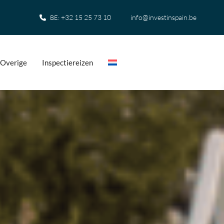
+32 15 25 73 10
info@investinspain.be
BE:
Overige
Inspectiereizen