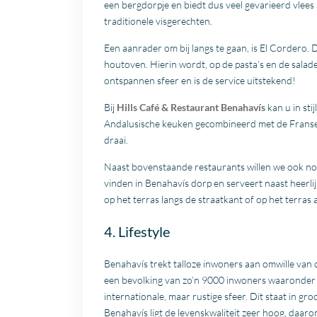
een bergdorpje en biedt dus veel gevarieerd vlees
traditionele visgerechten.
Een aanrader om bij langs te gaan, is El Cordero. 
houtoven. Hierin wordt, op de pasta’s en de salade
ontspannen sfeer en is de service uitstekend!
Bij
Hills Café & Restaurant Benahavís
kan u in sti
Andalusische keuken gecombineerd met de Franse
draai.
Naast bovenstaande restaurants willen we ook nog
vinden in Benahavís dorp en serveert naast heerli
op het terras langs de straatkant of op het terras
4. Lifestyle
Benahavís trekt talloze inwoners aan omwille van d
een bevolking van zo’n 9000 inwoners waaronder er
internationale, maar rustige sfeer. Dit staat in gr
Benahavís ligt de levenskwaliteit zeer hoog, daaro