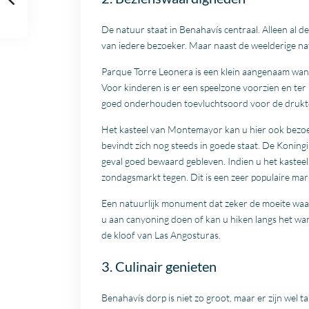
De natuur staat in Benahavís centraal. Alleen al d
van iedere bezoeker. Maar naast de weelderige nat
Parque Torre Leonera is een klein aangenaam wan
Voor kinderen is er een speelzone voorzien en ter 
goed onderhouden toevluchtsoord voor de drukte
Het kasteel van Montemayor kan u hier ook bezoe
bevindt zich nog steeds in goede staat. De Koningin
geval goed bewaard gebleven. Indien u het kastee
zondagsmarkt tegen. Dit is een zeer populaire mar
Een natuurlijk monument dat zeker de moeite waar
u aan canyoning doen of kan u hiken langs het wand
de kloof van Las Angosturas.
3. Culinair genieten
Benahavís dorp is niet zo groot, maar er zijn wel ta