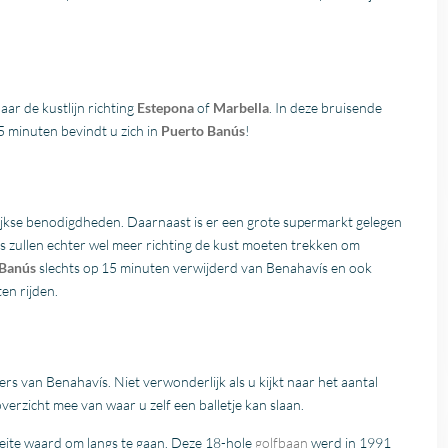
naar de kustlijn richting
Estepona
of
Marbella
. In deze bruisende
15 minuten bevindt u zich in
Puerto Banús
!
lijkse benodigdheden. Daarnaast is er een grote supermarkt gelegen
 zullen echter wel meer richting de kust moeten trekken om
 Banús
slechts op 15 minuten verwijderd van Benahavís en ook
en rijden.
s van Benahavís. Niet verwonderlijk als u kijkt naar het aantal
verzicht mee van waar u zelf een balletje kan slaan.
oeite waard om langs te gaan. Deze 18-hole
golfbaan
werd in 1991