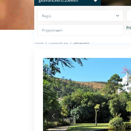
Regio
Pr
Home
Costa del Sol
Benahavís