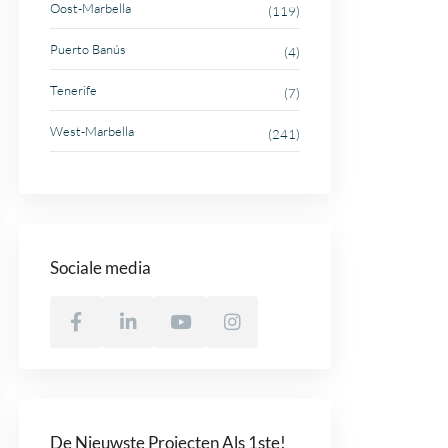
Oost-Marbella
(119)
Puerto Banús
(4)
Tenerife
(7)
West-Marbella
(241)
Sociale media
De Nieuwste Projecten Als 1ste!