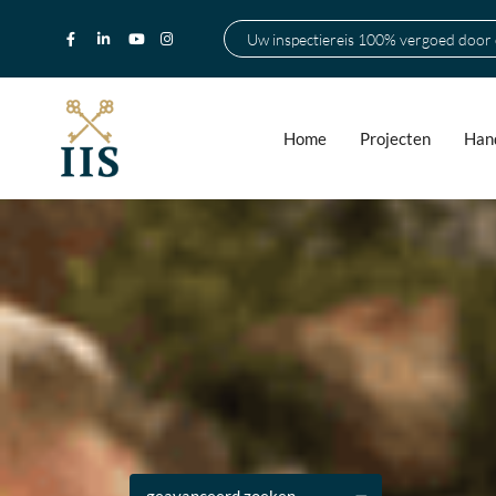
Uw inspectiereis 100% vergoed door
Home
Projecten
Hand
geavanceerd zoeken