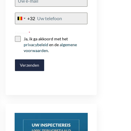
+32
Belgium
+32
Consent
*
Ja, ik ga akkoord met het
privacybeleid
en de
algemene
voorwaarden
.
Verzenden