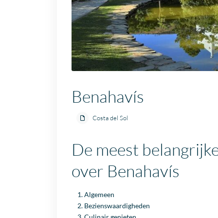
Benahavís
Costa del Sol
De meest belangrijke
over Benahavís
Algemeen
Bezienswaardigheden
Culinair genieten