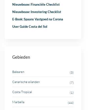
Nieuwbouw: Financiële Checklist
Nieuwbouw: Investering Checklist
E-Book: Spaans Vastgoed na Corona
User Guide Costa del Sol
Gebieden
Balearen
(3)
Canarische eilanden
(7)
Costa Tropical
(1)
Marbella
(44)