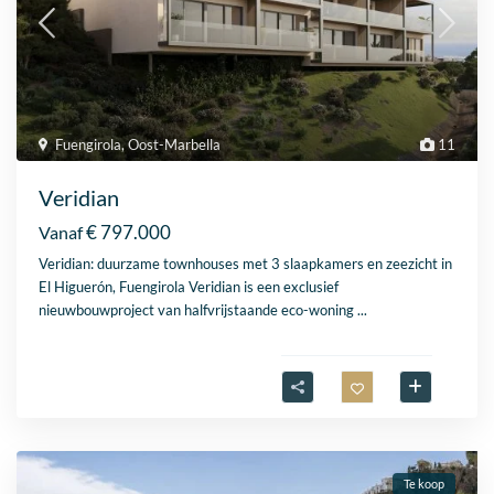
Fuengirola
,
Oost-Marbella
11
Veridian
€ 797.000
Vanaf
Veridian: duurzame townhouses met 3 slaapkamers en zeezicht in
El Higuerón, Fuengirola Veridian is een exclusief
nieuwbouwproject van halfvrijstaande eco-woning
...
Te koop