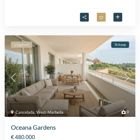
Uitgelicht
Te koop
Cancelada
,
West-Marbella
9
Oceana Gardens
€ 480.000