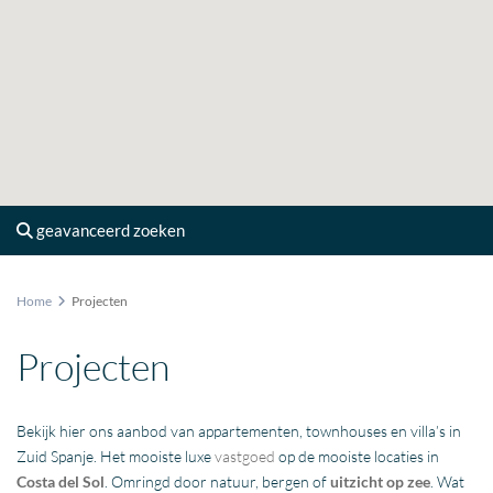
geavanceerd zoeken
Home
Projecten
Projecten
Bekijk hier ons aanbod van appartementen, townhouses en villa’s in
Zuid Spanje. Het mooiste luxe
vastgoed
op de mooiste locaties in
Costa del Sol
. Omringd door natuur, bergen of
uitzicht op zee
. Wat