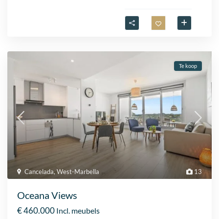
Te koop
Cancelada
,
West-Marbella
13
Oceana Views
€ 460.000
Incl. meubels